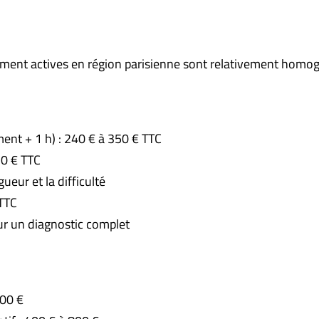
sement actives en région parisienne sont relativement homogè
ent + 1 h) : 240 € à 350 € TTC
30 € TTC
gueur et la difficulté
TTC
ur un diagnostic complet
500 €